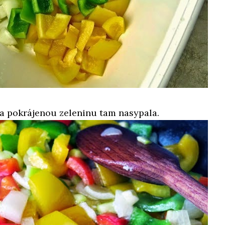
 a pokrájenou zeleninu tam nasypala.