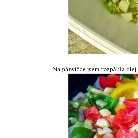
Na pánvičce jsem rozpálila olej