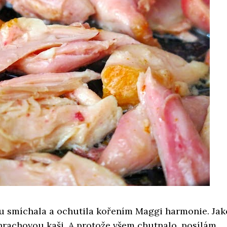
ou smíchala a ochutila kořením Maggi harmonie. Jak
hrachovou kaši. A protože všem chutnalo, posílám