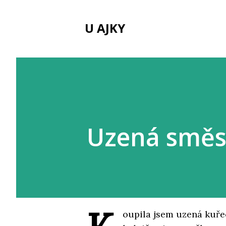
U AJKY
Uzená směs
oupila jsem uzená kuřec