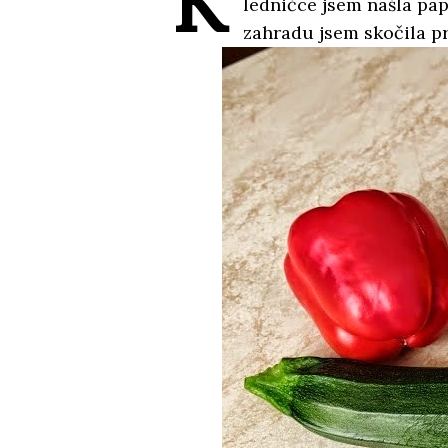
K
ledničce jsem našla papr
zahradu jsem skočila p