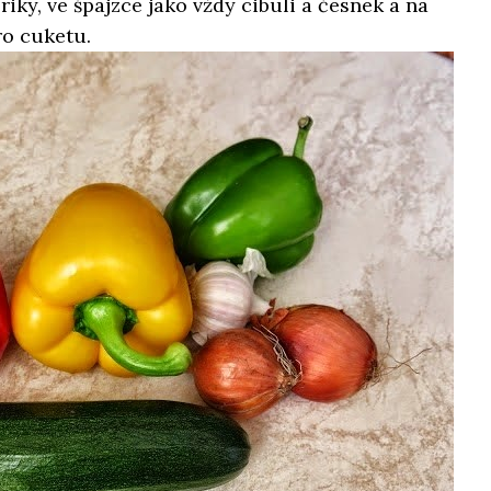
iky, ve špajzce jako vždy cibuli a česnek a na
ro cuketu.