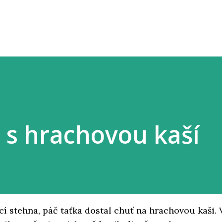
Přeskočit na hlavní obsah
 s hrachovou kaší
í stehna, páč taťka dostal chuť na hrachovou kaši. 